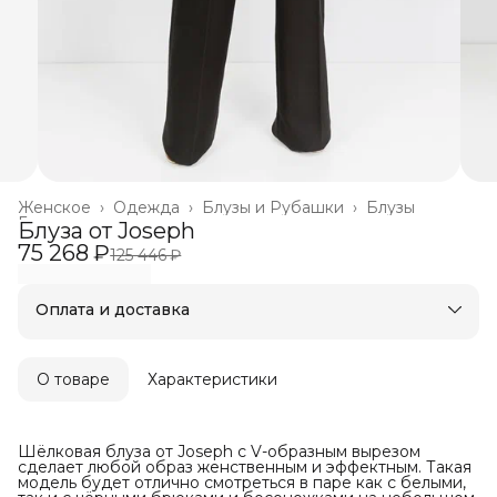
Женское
›
Одежда
›
Блузы и Рубашки
›
Блузы
Главная
›
Блуза от Joseph
75 268 ₽
125 446 ₽
Оплата и доставка
Оплата частями в Сплит
Бесплатная доставка
Оплата после примерки
О товаре
Характеристики
Шёлковая блуза от Joseph с V-образным вырезом
сделает любой образ женственным и эффектным. Такая
модель будет отлично смотреться в паре как с белыми,