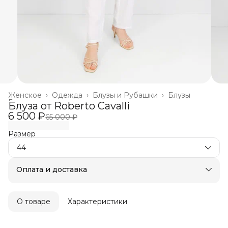
Женское
›
Одежда
›
Блузы и Рубашки
›
Блузы
Главная
›
Блуза от Roberto Cavalli
6 500 ₽
65 000 ₽
Размер
44
Оплата и доставка
Оплата частями в Сплит
Бесплатная доставка
Оплата после примерки
О товаре
Характеристики