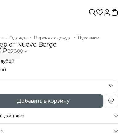
ое
›
Одежда
›
Верхняя одежда
›
Пуховики
›
ер от Nuovo Borgo
0 ₽
85 800 ₽
олубой
бой
Добавить в корзину
и доставка
а частями в Сплит
ре
атная доставка
а после примерки