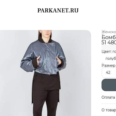
Женск
Главная
Бомб
51 48
Цвет: г
голу
Размер
42
Оплата 
Оплат
О това
Беспл
Оплат