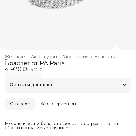
Женское
›
Аксессуары
›
Украшения
›
Браслеты
Главная
›
Браслет от PA Paris
4 920 ₽
5 466 ₽
Оплата и доставка
Оплата частями в Сплит
Бесплатная доставка
Оплата после примерки
О товаре
Характеристики
Металлический браслет с россыпью страз наполнит
образ неотразимым сиянием.