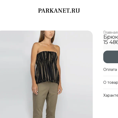
Главная
Брюк
15 48
Оплата 
Оплат
О това
Беспл
Оплат
Хлопко
Характ
одинако
лакони
Артику
с чёрно
Цвет
Размер