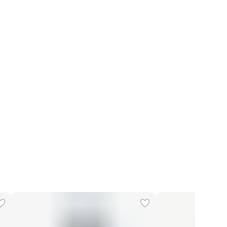
 на модели
42
тры модели
85-63-85
Хлопок 97%, Эластан 3%
 производства
Италия
Сухая чистка
Hache