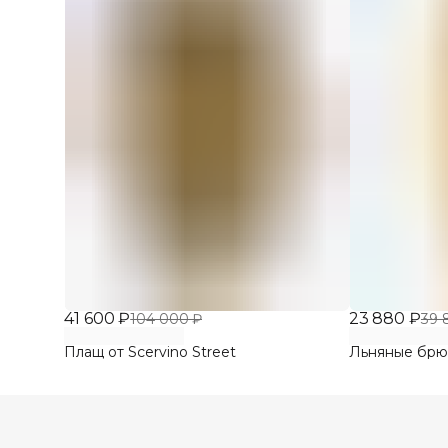
41 600 ₽
23 880 ₽
104 000 ₽
39 
Плащ от Scervino Street
Льняные брюки