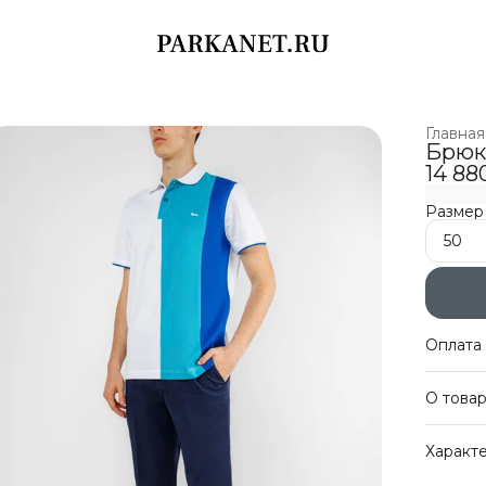
Главная
Брюки
14 88
Размер
50
Оплата 
Оплат
О това
Беспл
Оплат
Универ
Характ
брюки H
рассла
Артику