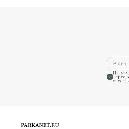
Нажимая
персон
рассыл