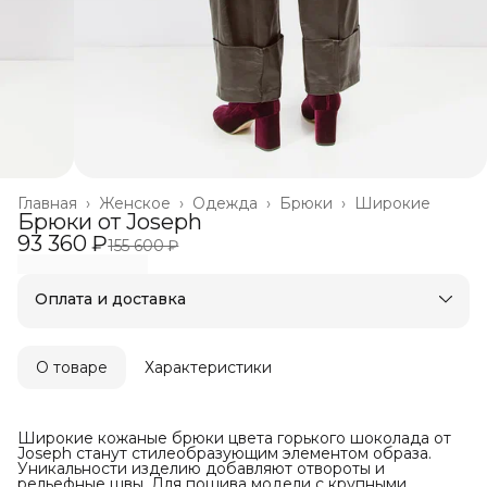
Главная
›
Женское
›
Одежда
›
Брюки
›
Широкие
Брюки от Joseph
93 360 ₽
155 600 ₽
Оплата и доставка
Оплата частями в Сплит
Бесплатная доставка
Оплата после примерки
О товаре
Характеристики
Широкие кожаные брюки цвета горького шоколада от
Joseph станут стилеобразующим элементом образа.
Уникальности изделию добавляют отвороты и
рельефные швы. Для пошива модели с крупными