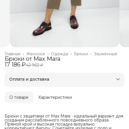
Главная
›
Женское
›
Одежда
›
Брюки
›
Зауженные
Брюки от Max Mara
17 186 ₽
42 963 ₽
Оплата и доставка
Оплата частями в Сплит
Бесплатная доставка
Оплата после примерки
О товаре
Характеристики
Брюки с защипами от Max Mara - идеальный вариант для
создания расслабленного повседневного образа.
Прямой крой и высокая посадка визуально
корректируют фигуру. Сочетайте изделие с поло и