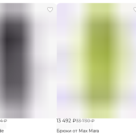
13 492 ₽
24 ₽
33 730 ₽
de
Брюки от Max Mara