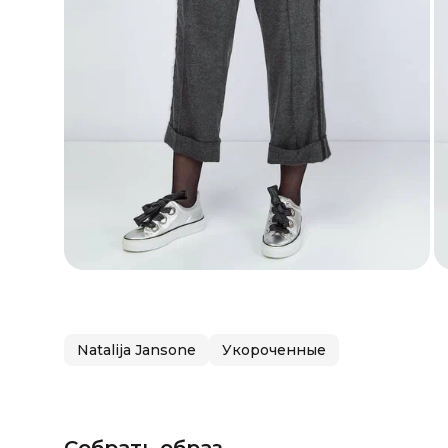
Natalija Jansone
Укороченные