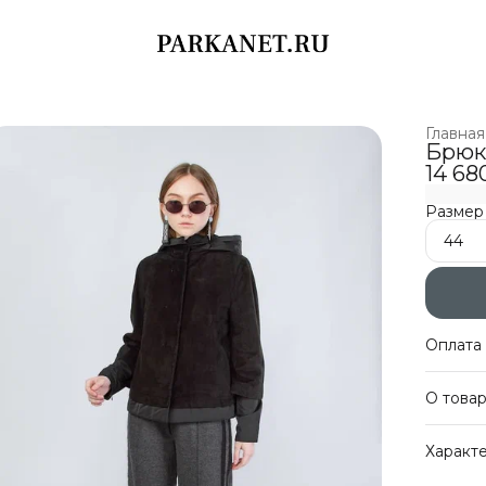
Главная
Брюки
14 68
Размер
44
Оплата 
Оплат
О това
Беспл
Оплат
Соврем
Характ
подворо
сезоне.
Артику