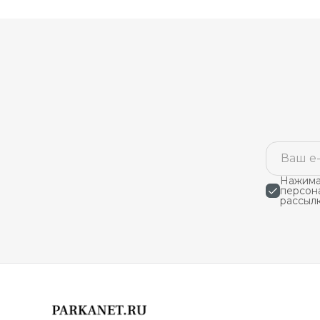
Нажимая
персон
рассыл