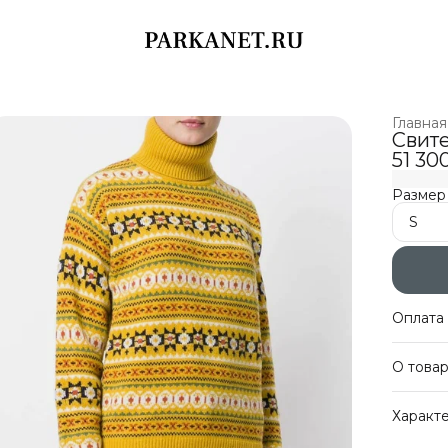
Главная
Cвите
51 30
Размер
S
Оплата 
Оплат
О това
Беспл
Оплат
Жёлтый
Характ
Joseph
Артику