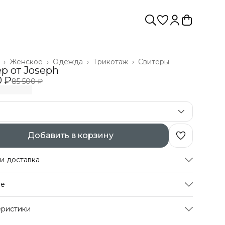
›
Женское
›
Одежда
›
Трикотаж
›
Свитеры
р от Joseph
0 ₽
85 500 ₽
Добавить в корзину
и доставка
а частями в Сплит
ре
атная доставка
а после примерки
 шерстяной свитер-водолазка с узором фэр-айл от
еристики
л