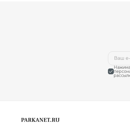
Нажимая
персон
рассыл