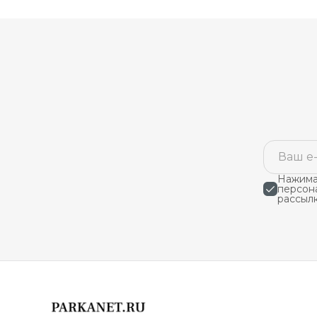
Нажимая
персон
рассыл