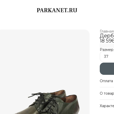
Главная
Дерби
18 59
Размер
37
Оплата 
Оплат
О това
Беспл
Оплат
Дерби т
Характ
актуаль
выполне
Артику