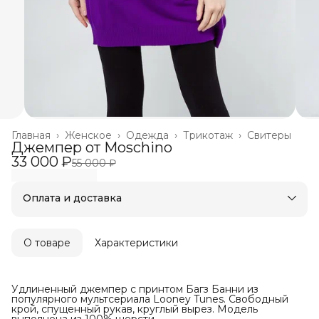
Главная
›
Женское
›
Одежда
›
Трикотаж
›
Свитеры
Джемпер от Moschino
33 000 ₽
55 000 ₽
Оплата и доставка
Оплата частями в Сплит
Бесплатная доставка
Оплата после примерки
О товаре
Характеристики
Удлиненный джемпер с принтом Багз Банни из
популярного мультсериала Looney Tunes. Свободный
крой, спущенный рукав, круглый вырез. Модель