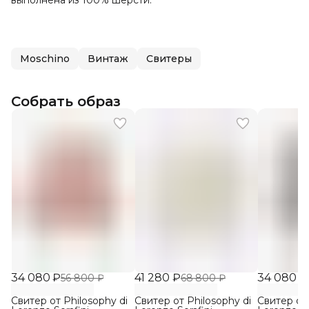
выполнена из 100% шерсти.
Moschino
Винтаж
Свитеры
Собрать образ
34 080 ₽
41 280 ₽
34 080 ₽
56 800 ₽
68 800 ₽
Свитер от Philosophy di
Свитер от Philosophy di
Свитер от 