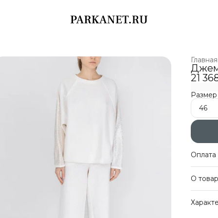
Главная
Джем
21 36
Размер
46
Оплата 
Оплат
О това
Беспл
Оплат
Джемпе
Характ
цветов
состав
Артику