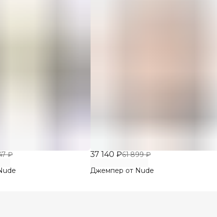
37 140 ₽
47 ₽
61 899 ₽
Nude
Джемпер от Nude