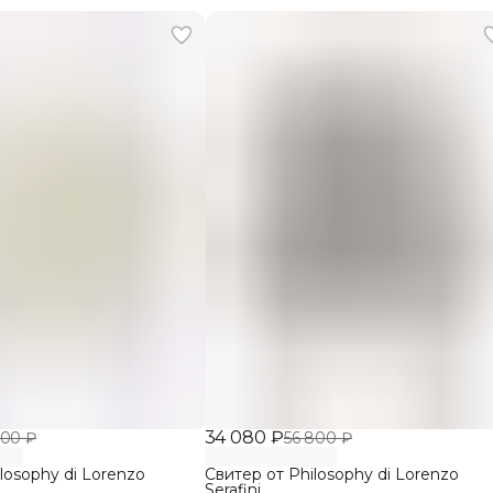
34 080 ₽
800 ₽
56 800 ₽
losophy di Lorenzo
Свитер от Philosophy di Lorenzo
Serafini