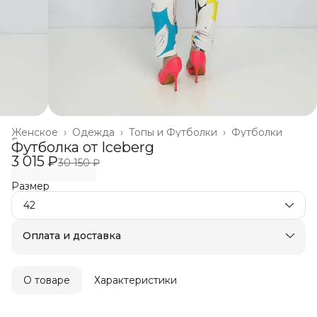
Женское
›
Одежда
›
Топы и Футболки
›
Футболки
Главная
›
Футболка от Iceberg
3 015 ₽
30 150 ₽
Размер
42
Оплата и доставка
Оплата частями в Сплит
Бесплатная доставка
Оплата после примерки
О товаре
Характеристики