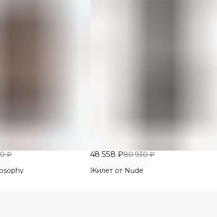
48 558 ₽
00 ₽
80 930 ₽
losophy
Жилет от Nude