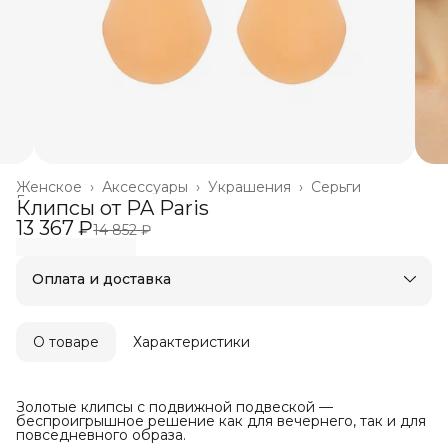
Женское
›
Аксессуары
›
Украшения
›
Серьги
Главная
›
Клипсы от PA Paris
13 367 ₽
14 852 ₽
Оплата и доставка
Оплата частями в Сплит
Бесплатная доставка
Оплата после примерки
О товаре
Характеристики
Золотые клипсы с подвижной подвеской —
беспроигрышное решение как для вечернего, так и для
повседневного образа.