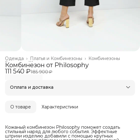
Одежда
›
Платья и Комбинезоны
›
Комбинезоны
Главная
›
Женское
›
Комбинезон от Philosophy
111 540 ₽
185 900 ₽
Оплата и доставка
Оплата частями в Сплит
Бесплатная доставка
Оплата после примерки
О товаре
Характеристики
Кожаный комбинезон Philosophy поможет создать
стильный наряд для любого события. Эффектные
штрихи изделию добавили с помощью крупных