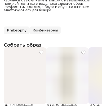
карманов с заклёпками и поясом с металлической
пряжкой. Ботинки и водолазка сделают образ
комфортным для дня, а блуза и обувь на шпильке
адаптируют его для вечера.
Philosophy
Комбинезоны
Собрать образ
36 321 ₽
30 809 ₽
18 938 ₽
60 534 ₽
51 348 ₽
3