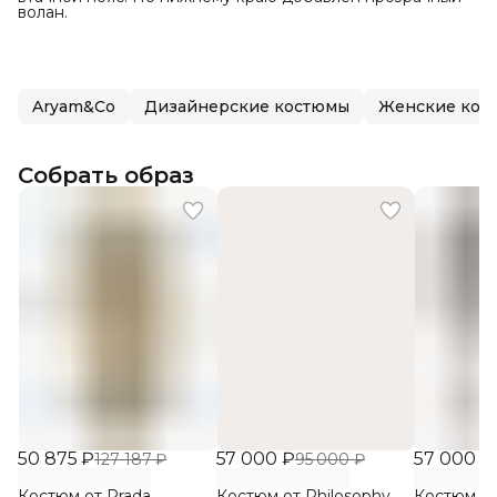
волан.
Aryam&Co
Дизайнерские костюмы
Женские кос
Собрать образ
50 875 ₽
57 000 ₽
57 000 ₽
127 187 ₽
95 000 ₽
Костюм от Prada
Костюм от Philosophy
Костюм от