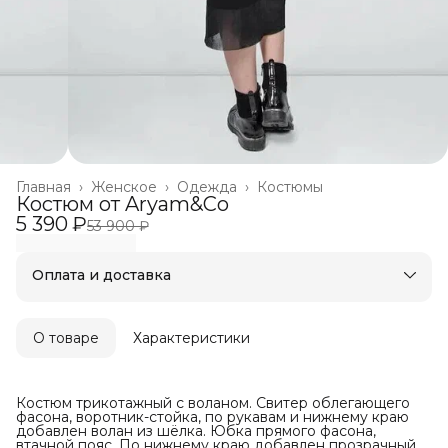
Главная
›
Женское
›
Одежда
›
Костюмы
Костюм от Aryam&Co
5 390 ₽
53 900 ₽
Оплата и доставка
Оплата частями в Сплит
Бесплатная доставка
Оплата после примерки
О товаре
Характеристики
Костюм трикотажный с воланом. Свитер облегающего
фасона, воротник-стойка, по рукавам и нижнему краю
добавлен волан из шёлка. Юбка прямого фасона,
втачной пояс. По нижнему краю добавлен прозрачный