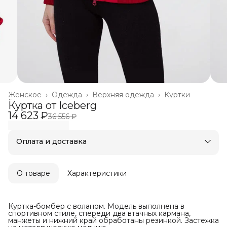
Женское
›
Одежда
›
Верхняя одежда
›
Куртки
Главная
›
Куртка от Iceberg
14 623 ₽
36 556 ₽
Оплата и доставка
Оплата частями в Сплит
Бесплатная доставка
Оплата после примерки
О товаре
Характеристики
Куртка-бомбер с воланом. Модель выполнена в
спортивном стиле, спереди два втачных кармана,
манжеты и нижний край обработаны резинкой. Застежка