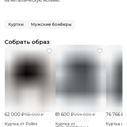
на металлическую молнию.
Куртки
Мужские бомберы
Собрать образ
62 000 ₽
81 600 ₽
76 766 ₽
155 000 ₽
204 000 ₽
1
Куртка от Pollini
Куртка от
Куртка от