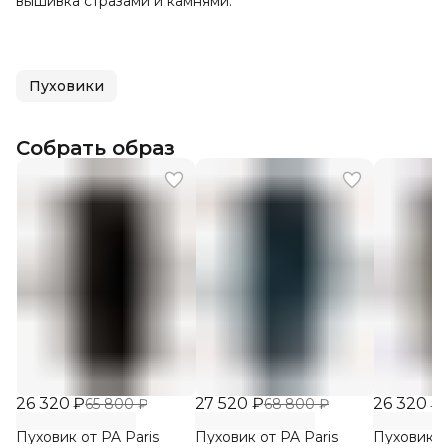
вышивка стразами и камнями.
Пуховики
Собрать образ
26 320 ₽
27 520 ₽
26 320 ₽
65 800 ₽
68 800 ₽
Пуховик от PA Paris
Пуховик от PA Paris
Пуховик о