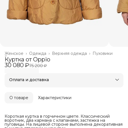
Женское
›
Одежда
›
Верхняя одежда
›
Пуховики
Главная
›
Куртка от Oppio
30 080 ₽
75 200 ₽
Оплата и доставка
Оплата частями в Сплит
Бесплатная доставка
Оплата после примерки
О товаре
Характеристики
Короткая куртка в горчичном цвете. Классический
воротник, два кармана с клапанами, застежка на
пуговицы. На лицевой стороне выполнена декоративная