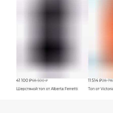
41 100 ₽
11 514 ₽
68 500 ₽
28 78
Шерстяной топ от Alberta Ferretti
Топ от Victor