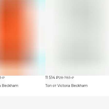
11 514 ₽
3 ₽
28 783 ₽
ia Beckham
Топ от Victoria Beckham