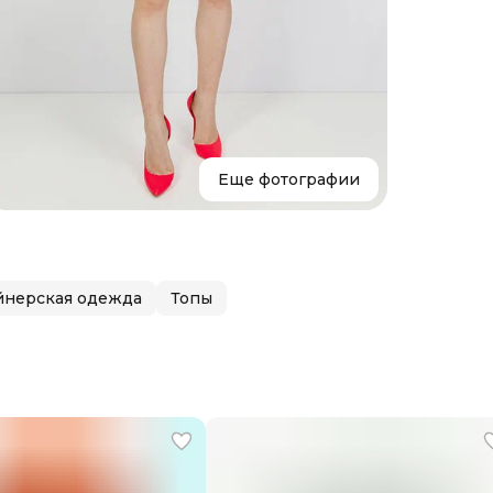
яркого 
розовы
Цвет
Размер
Состав
Страна
Уход
Бренд
Еще фотографии
йнерская одежда
Топы