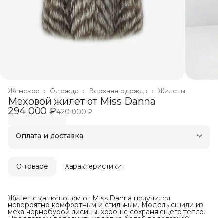
Женское
›
Одежда
›
Верхняя одежда
›
Жилеты
Главная
›
Меховой жилет от Miss Danna
294 000 ₽
420 000 ₽
Оплата и доставка
Оплата частями в Сплит
Бесплатная доставка
Оплата после примерки
О товаре
Характеристики
Жилет с капюшоном от Miss Danna получился
невероятно комфортным и стильным. Модель сшили из
меха чернобурой лисицы, хорошо сохраняющего тепло.