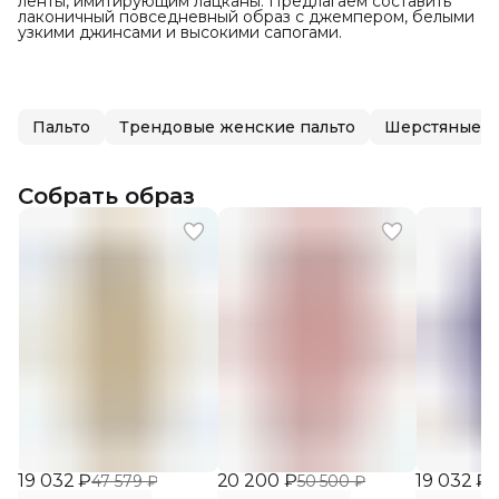
ленты, имитирующим лацканы. Предлагаем составить
лаконичный повседневный образ с джемпером, белыми
узкими джинсами и высокими сапогами.
Пальто
Трендовые женские пальто
Шерстяные п
Собрать образ
19 032 ₽
20 200 ₽
19 032 ₽
47 579 ₽
50 500 ₽
4