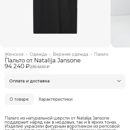
Женское
›
Одежда
›
Верхняя одежда
›
Пальто
Главная
›
Пальто от Natalija Jansone
94 240 ₽
235 600 ₽
Оплата и доставка
Оплата частями в Сплит
Бесплатная доставка
Оплата после примерки
О товаре
Характеристики
Пальто из натуральной шерсти от Natalija Jansone
поддержит наряд как в нюдовых, так и в ярких тонах.
Изделие украсили фигурным воротником из репсовой