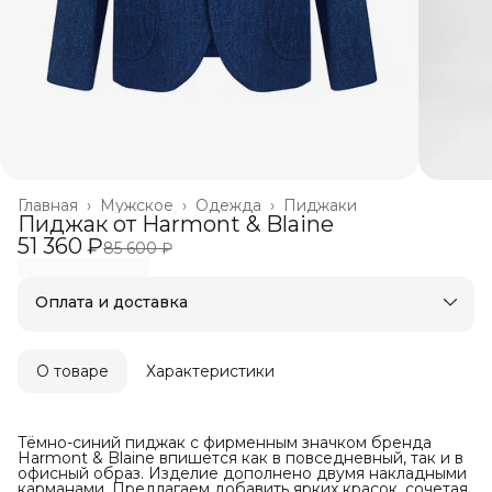
Главная
›
Мужское
›
Одежда
›
Пиджаки
Пиджак от Harmont & Blaine
51 360 ₽
85 600 ₽
Оплата и доставка
Оплата частями в Сплит
Бесплатная доставка
Оплата после примерки
О товаре
Характеристики
Тёмно-синий пиджак с фирменным значком бренда
Harmont & Blaine впишется как в повседневный, так и в
офисный образ. Изделие дополнено двумя накладными
карманами. Предлагаем добавить ярких красок, сочетая