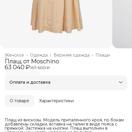
Женское
›
Одежда
›
Верхняя одежда
›
Плащи
Главная
›
Плащ от Moschino
63 040 ₽
157 600 ₽
Оплата и доставка
Оплата частями в Сплит
Бесплатная доставка
Оплата после примерки
О товаре
Характеристики
Плащ из вискозы. Модель приталенного кроя, по бокам
добавлены складки, вставка на талии в виде пояса с
пряжкой. Застежка на кнопки. Плащ выполнен в