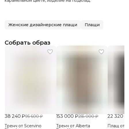
карамельном цвете, изделие на подклад.
Женские дизайнерские плащи
Плащи
Собрать образ
38 240 ₽
153 000 ₽
22 320 ₽
95 600 ₽
255 000 ₽
Тренч от Scervino
Тренч от Alberta
Плащ от I