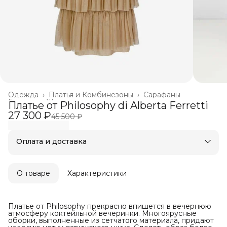
Одежда
›
Платья и Комбинезоны
›
Сарафаны
Главная
›
Женское
›
Платье от Philosophy di Alberta Ferretti
27 300 ₽
45 500 ₽
Оплата и доставка
Оплата частями в Сплит
Бесплатная доставка
Оплата после примерки
О товаре
Характеристики
Платье от Philosophy прекрасно впишется в вечернюю
атмосферу коктейльной вечеринки. Многоярусные
оборки, выполненные из сетчатого материала, придают