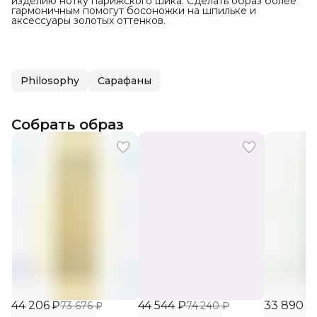
изделию нотку парижского шика. Сделать образ более
гармоничным помогут босоножки на шпильке и
аксессуары золотых оттенков.
Philosophy
Сарафаны
Собрать образ
44 206 ₽
44 544 ₽
33 890 ₽
73 676 ₽
74 240 ₽