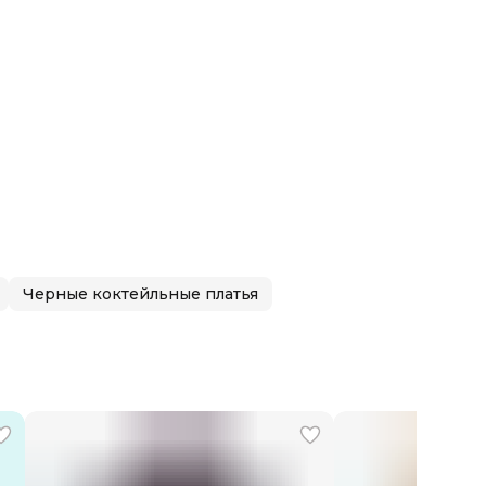
XL
Вискоза 53%, Полиамид 47%
 производства
Италия
Сухая чистка
Red Valentino
Черные коктейльные платья