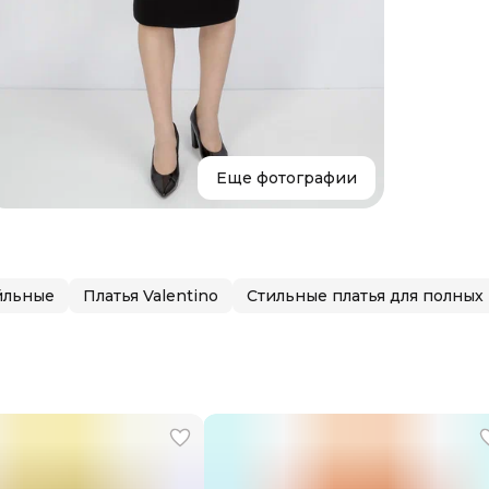
Размер
Состав
Страна
Уход
Бренд
Еще фотографии
йльные
Платья Valentino
Стильные платья для полных