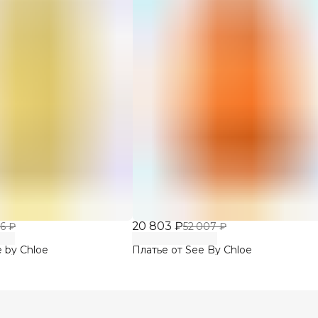
20 803 ₽
6 ₽
52 007 ₽
 by Chloe
Платье от See By Chloe