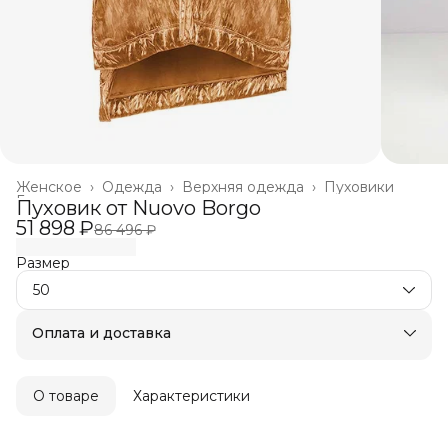
Женское
›
Одежда
›
Верхняя одежда
›
Пуховики
Главная
›
Пуховик от Nuovo Borgo
51 898 ₽
86 496 ₽
Размер
50
Оплата и доставка
Оплата частями в Сплит
Бесплатная доставка
Оплата после примерки
О товаре
Характеристики