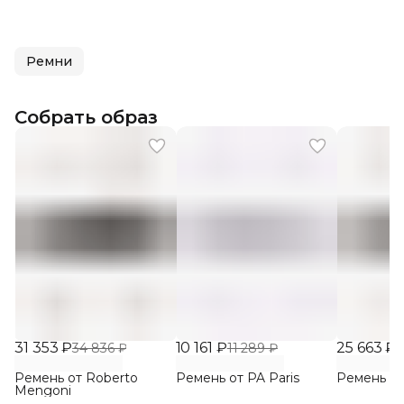
Ремни
Собрать образ
31 353 ₽
10 161 ₽
25 663 ₽
34 836 ₽
11 289 ₽
2
Ремень от Roberto
Ремень от PA Paris
Ремень от
Mengoni