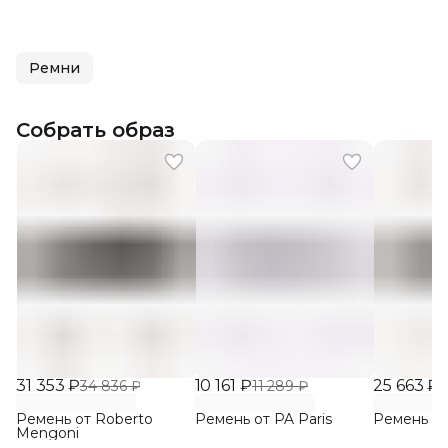
Ремни
Собрать образ
31 353 ₽
10 161 ₽
25 663 ₽
34 836 ₽
11 289 ₽
2
Ремень от Roberto
Ремень от PA Paris
Ремень от
Mengoni