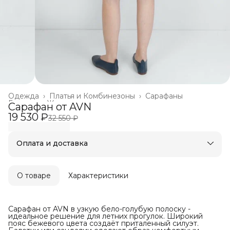
Одежда
›
Платья и Комбинезоны
›
Сарафаны
Главная
›
Женское
›
Сарафан от AVN
19 530 ₽
32 550 ₽
Оплата и доставка
Оплата частями в Сплит
Бесплатная доставка
Оплата после примерки
О товаре
Характеристики
Сарафан от AVN в узкую бело-голубую полоску -
идеальное решение для летних прогулок. Широкий
пояс бежевого цвета создаёт приталенный силуэт.