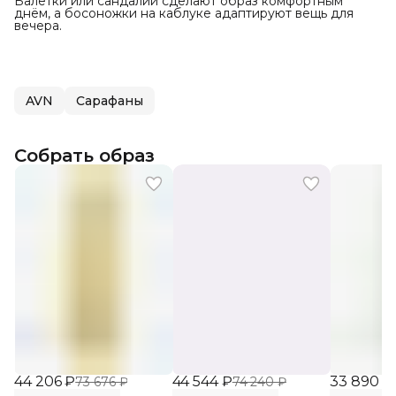
Балетки или сандалии сделают образ комфортным
днём, а босоножки на каблуке адаптируют вещь для
вечера.
AVN
Сарафаны
Собрать образ
44 206 ₽
44 544 ₽
33 890 ₽
73 676 ₽
74 240 ₽