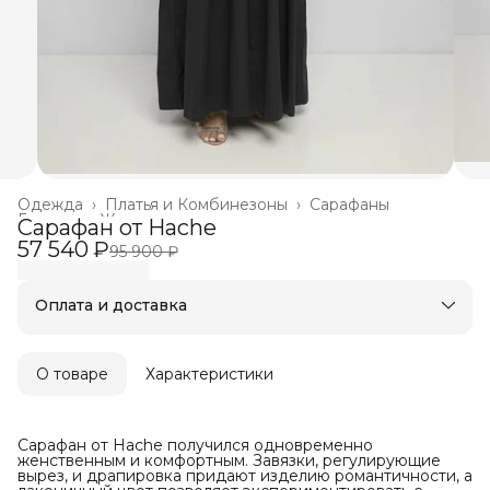
Одежда
›
Платья и Комбинезоны
›
Сарафаны
Главная
›
Женское
›
Сарафан от Hache
57 540 ₽
95 900 ₽
Оплата и доставка
Оплата частями в Сплит
Бесплатная доставка
Оплата после примерки
О товаре
Характеристики
Сарафан от Hache получился одновременно
женственным и комфортным. Завязки, регулирующие
вырез, и драпировка придают изделию романтичности, а