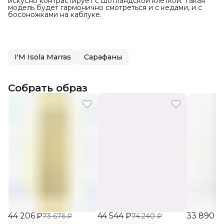
искусно контрастирует с шотландской клеткой. Такая
модель будет гармонично смотреться и с кедами, и с
босоножками на каблуке.
I'M Isola Marras
Сарафаны
Собрать образ
44 206 ₽
44 544 ₽
33 890 ₽
73 676 ₽
74 240 ₽