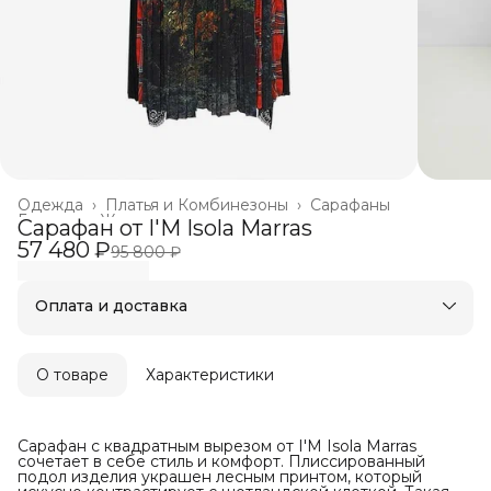
Одежда
›
Платья и Комбинезоны
›
Сарафаны
Главная
›
Женское
›
Сарафан от I'M Isola Marras
57 480 ₽
95 800 ₽
Оплата и доставка
Оплата частями в Сплит
Бесплатная доставка
Оплата после примерки
О товаре
Характеристики
Сарафан с квадратным вырезом от I'M Isola Marras
сочетает в себе стиль и комфорт. Плиссированный
подол изделия украшен лесным принтом, который