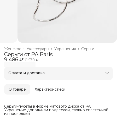
Женское
›
Аксессуары
›
Украшения
›
Серьги
Главная
›
Серьги от PA Paris
9 486 ₽
10 539 ₽
Оплата и доставка
Оплата частями в Сплит
Бесплатная доставка
Оплата после примерки
О товаре
Характеристики
Серьги-пусеты в форме матового диска от PA.
Украшение дополнили подвеской, словно сплетенной
из проволоки.