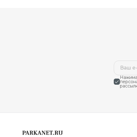
Нажимая
персон
рассыл