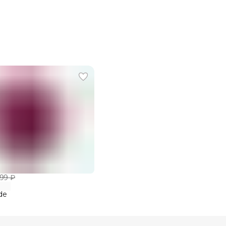
Размер
Состав
Страна
Уход
Бренд
99 ₽
de