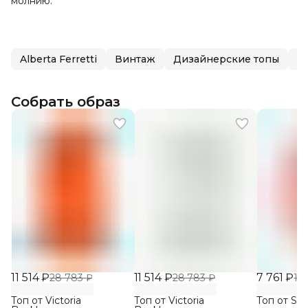
молнию.
Alberta Ferretti
Винтаж
Дизайнерские топы
Т
Собрать образ
11 514 ₽
11 514 ₽
7 761 ₽
28 783 ₽
28 783 ₽
19
Топ от Victoria
Топ от Victoria
Топ от See