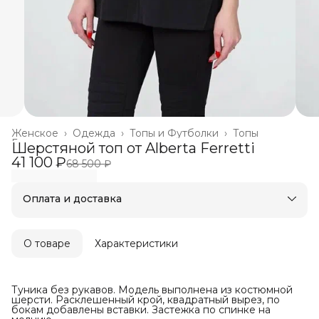
Женское
›
Одежда
›
Топы и Футболки
›
Топы
Главная
›
Шерстяной топ от Alberta Ferretti
41 100 ₽
68 500 ₽
Оплата и доставка
Оплата частями в Сплит
Бесплатная доставка
Оплата после примерки
О товаре
Характеристики
Туника без рукавов. Модель выполнена из костюмной
шерсти. Расклешенный крой, квадратный вырез, по
бокам добавлены вставки. Застежка по спинке на