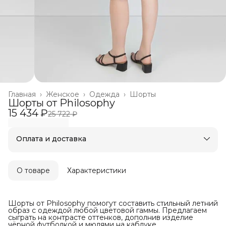
Главная
›
Женское
›
Одежда
›
Шорты
Шорты от Philosophy
15 434 ₽
25 722 ₽
Оплата и доставка
Оплата частями в Сплит
Бесплатная доставка
Оплата после примерки
О товаре
Характеристики
Шорты от Philosophy помогут составить стильный летний
образ с одеждой любой цветовой гаммы. Предлагаем
сыграть на контрасте оттенков, дополнив изделие
чёрной футболкой и мюлями на каблуке.