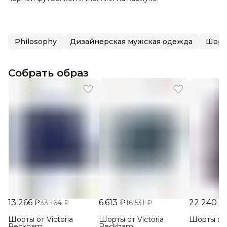
Philosophy
Дизайнерская мужская одежда
Шорт
Собрать образ
13 266 ₽
6 613 ₽
22 240 ₽
33 164 ₽
16 531 ₽
Шорты от Victoria
Шорты от Victoria
Шорты от P
Beckham
Beckham