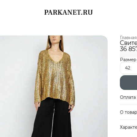
Главная
Свит
36 85
Размер
42
Оплата 
Оплат
О това
Беспл
Оплат
Свитер
Характ
крупной
золотис
Артику