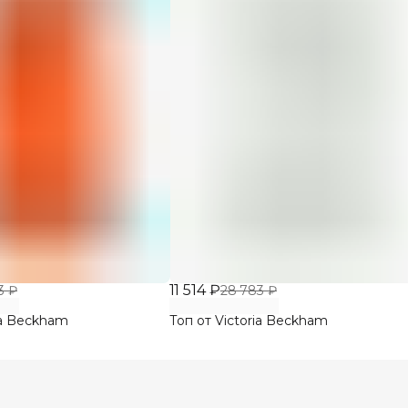
11 514 ₽
3 ₽
28 783 ₽
ia Beckham
Топ от Victoria Beckham