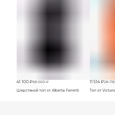
41 100 ₽
11 514 ₽
68 500 ₽
28 78
Шерстяной топ от Alberta Ferretti
Топ от Victor