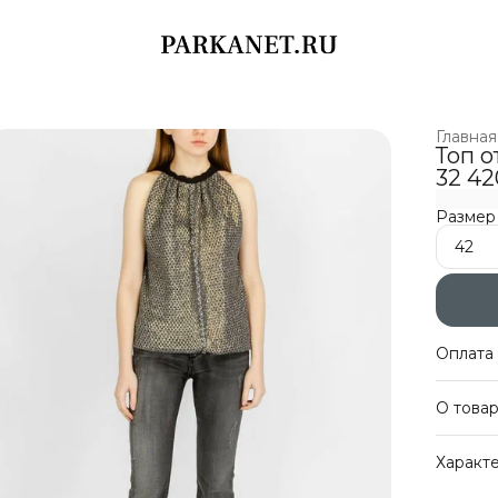
Главная
Топ о
32 42
Размер
42
Оплата 
Оплат
О това
Беспл
Оплат
Топ с л
Характ
часть и
шёлка.
Артику