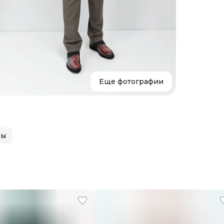
Размер
Параме
Состав
Страна
Уход
Бренд
Еще фотографии
ры