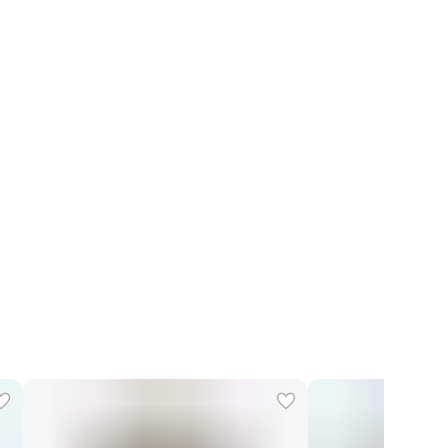
 на модели
S
тры модели
83-63-93
Вискоза 50%, Шерсть 30%,
Кашемир 15%, Эластан 5%
 производства
Италия
Сухая чистка
Joenia