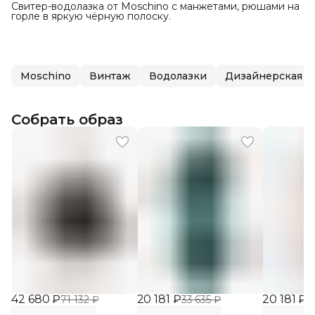
Свитер-водолазка от Moschino с манжетами, рюшами на
горле в яркую чёрную полоску.
Moschino
Винтаж
Водолазки
Дизайнерская м
Собрать образ
42 680 ₽
20 181 ₽
20 181 ₽
71 132 ₽
33 635 ₽
3