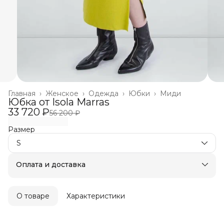
Главная
›
Женское
›
Одежда
›
Юбки
›
Миди
Юбка от Isola Marras
33 720 ₽
56 200 ₽
Размер
S
Оплата и доставка
Оплата частями в Сплит
Бесплатная доставка
Оплата после примерки
О товаре
Характеристики