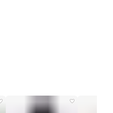
Полиэстер 56%, Шерсть 44%
 производства
Италия
Сухая чистка
Alberta Ferretti