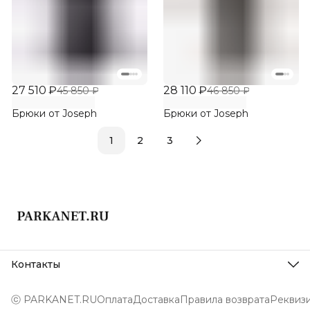
27 510 ₽
28 110 ₽
45 850 ₽
46 850 ₽
Брюки от Joseph
Брюки от Joseph
1
2
3
Контакты
Адрес
г. Сочи, ул. Навагинская 3
ⓒ PARKANET.RU
Оплата
Доставка
Правила возврата
Реквиз
Телефон
8 (988) 238-88-40