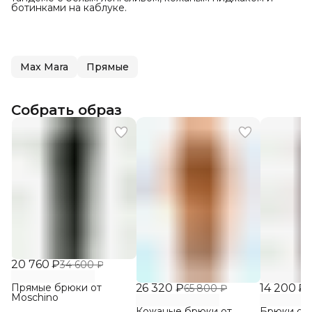
ботинками на каблуке.
Max Mara
Прямые
Собрать образ
20 760 ₽
34 600 ₽
Прямые брюки от
26 320 ₽
14 200 ₽
65 800 ₽
3
Moschino
Кожаные брюки от
Брюки от P