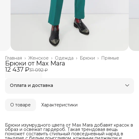
Главная
›
Женское
›
Одежда
›
Брюки
›
Прямые
Брюки от Max Mara
12 437 ₽
31 092 ₽
Оплата и доставка
Оплата частями в Сплит
Бесплатная доставка
Оплата после примерки
О товаре
Характеристики
Брюки изумрудного цвета от Max Mara добавят красок в
образ и освежат гардероб. Такая трендовая вещь
поможет составить стильный повседневный наряд в
тандеме с белым лонгсливом, кожаным пиджаком и