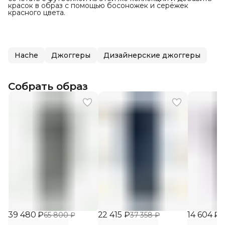
красок в образ с помощью босоножек и серёжек
красного цвета.
Hache
Джоггеры
Дизайнерские джоггеры
Собрать образ
39 480 ₽
22 415 ₽
14 604 ₽
65 800 ₽
37 358 ₽
3