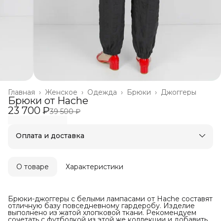
Главная
›
Женское
›
Одежда
›
Брюки
›
Джоггеры
Брюки от Hache
23 700 ₽
39 500 ₽
Оплата и доставка
Оплата частями в Сплит
Бесплатная доставка
Оплата после примерки
О товаре
Характеристики
Брюки-джоггеры с белыми лампасами от Hache составят
отличную базу повседневному гардеробу. Изделие
выполнено из жатой хлопковой ткани. Рекомендуем
сочетать с футболкой из этой же коллекции и добавить