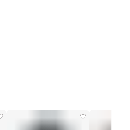
46
 на модели
46
тры модели
85-63-85
Овечья шерсть 100 %
 производства
Италия
Сухая чистка
Florence