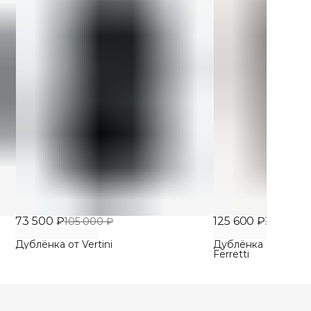
73 500 ₽
125 600 ₽
105 000 ₽
314 000 
Дублёнка от Vertini
Дублёнка от Philoso
Ferretti