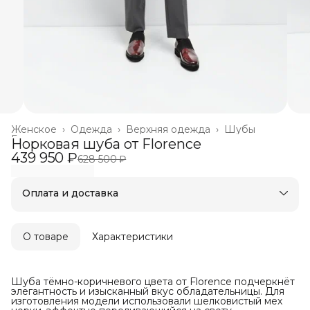
Женское
›
Одежда
›
Верхняя одежда
›
Шубы
Главная
›
Норковая шуба от Florence
439 950 ₽
628 500 ₽
Оплата и доставка
Оплата частями в Сплит
Бесплатная доставка
Оплата после примерки
О товаре
Характеристики
Шуба тёмно-коричневого цвета от Florence подчеркнёт
элегантность и изысканный вкус обладательницы. Для
изготовления модели использовали шелковистый мех